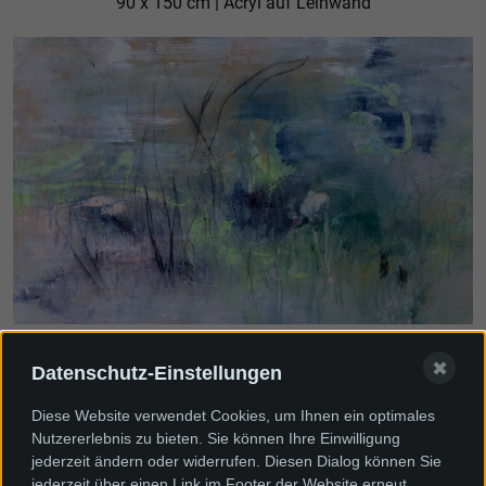
90 x 150 cm | Acryl auf Leinwand
Lass uns atmen den Schleier, der uns
✖
Datenschutz-Einstellungen
voreinander verbirgt
Diese Website verwendet Cookies, um Ihnen ein optimales
120 x 175 cm | Acryl auf Leinwand
Nutzererlebnis zu bieten. Sie können Ihre Einwilligung
jederzeit ändern oder widerrufen. Diesen Dialog können Sie
jederzeit über einen Link im Footer der Website erneut