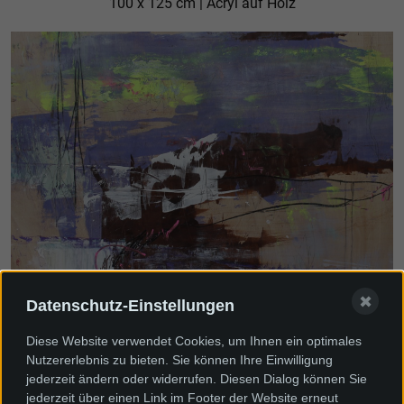
100 x 125 cm | Acryl auf Holz
✖
Datenschutz-Einstellungen
Wenn du wie ich wärest
Diese Website verwendet Cookies, um Ihnen ein optimales
100 x 125 cm | Acryl auf Holz
Nutzererlebnis zu bieten. Sie können Ihre Einwilligung
jederzeit ändern oder widerrufen. Diesen Dialog können Sie
jederzeit über einen Link im Footer der Website erneut