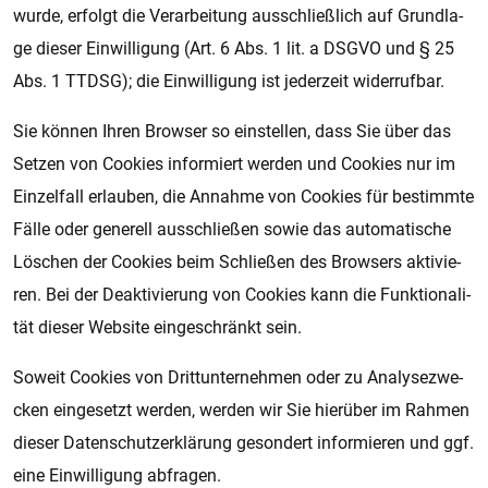
wurde, er­folgt die Ver­a­r­bei­tung aus­schließ­lich auf Grund­la­
ge die­ser Ein­wil­li­gung (Art. 6 Abs. 1 lit. a DSGVO und § 25
Abs. 1 TTDSG); die Ein­wil­li­gung ist je­der­zeit wi­der­ruf­bar.
Sie kön­nen Ihren Brow­ser so ein­stel­len, dass Sie über das
Set­zen von Coo­kies in­for­miert wer­den und Coo­kies nur im
Ein­zel­fall er­lau­ben, die An­nah­me von Coo­kies für be­stimm­te
Fälle oder ge­ne­rell aus­schlie­ßen sowie das au­to­ma­ti­sche
Lö­schen der Coo­kies beim Schlie­ßen des Brow­sers ak­ti­vie­
ren. Bei der De­ak­ti­vie­rung von Coo­kies kann die Funk­ti­o­na­li­
tät die­ser Web­si­te ein­ge­schränkt sein.
So­weit Coo­kies von Dritt­un­ter­neh­men oder zu Ana­ly­se­zwe­
cken ein­ge­setzt wer­den, wer­den wir Sie hier­über im Rah­men
die­ser Da­ten­schut­z­er­klä­rung ge­son­dert in­for­mie­ren und ggf.
eine Ein­wil­li­gung ab­fra­gen.