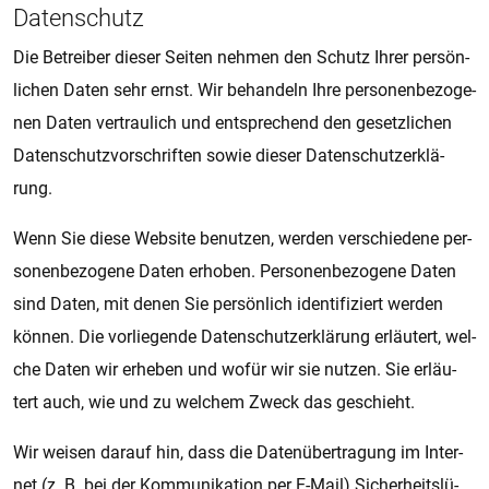
Da­ten­schutz
Die Be­trei­ber die­ser Sei­ten neh­men den Schutz Ihrer per­sön­
li­chen Daten sehr ernst. Wir be­han­deln Ihre per­so­nen­be­zo­ge­
nen Daten ver­trau­lich und ent­spre­chend den ge­setz­li­chen
Da­ten­schutz­vor­schrif­ten sowie die­ser Da­ten­schut­z­er­klä­
rung.
Wenn Sie diese Web­si­te be­nut­zen, wer­den ver­schie­de­ne per­
so­nen­be­zo­ge­ne Daten er­ho­ben. Per­so­nen­be­zo­ge­ne Daten
sind Daten, mit denen Sie per­sön­lich iden­ti­fi­ziert wer­den
kön­nen. Die vor­lie­gen­de Da­ten­schut­z­er­klä­rung er­läu­tert, wel­
che Daten wir er­he­ben und wofür wir sie nut­zen. Sie er­läu­
tert auch, wie und zu wel­chem Zweck das ge­schieht.
Wir wei­sen dar­auf hin, dass die Da­ten­über­tra­gung im In­ter­
net (z. B. bei der Kom­mu­ni­ka­ti­on per E-Mail) Si­cher­heits­lü­