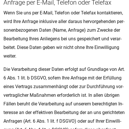
An­fra­ge per E-Mail, Te­le­fon oder Te­le­fax
Wenn Sie uns per E-Mail, Te­le­fon oder Te­le­fax kon­tak­tie­ren,
wird Ihre An­fra­ge in­klu­si­ve aller dar­aus her­vor­ge­hen­den per­
so­nen­be­zo­ge­nen Daten (Name, An­fra­ge) zum Zwe­cke der
Be­a­r­bei­tung Ihres An­lie­gens bei uns ge­spei­chert und ver­a­r­
bei­tet. Diese Daten geben wir nicht ohne Ihre Ein­wil­li­gung
wei­ter.
Die Ver­a­r­bei­tung die­ser Daten er­folgt auf Grund­la­ge von Art.
6 Abs. 1 lit. b DSGVO, so­fern Ihre An­fra­ge mit der Er­fül­lung
eines Ver­trags zu­sam­men­hängt oder zur Durch­füh­rung vor­
ver­trag­li­cher Maß­nah­men er­for­der­lich ist. In allen üb­ri­gen
Fäl­len be­ruht die Ver­a­r­bei­tung auf un­se­rem be­rech­tig­ten In­
ter­es­se an der ef­fek­ti­ven Be­a­r­bei­tung der an uns ge­rich­te­ten
An­fra­gen (Art. 6 Abs. 1 lit. f DSGVO) oder auf Ihrer Ein­wil­li­