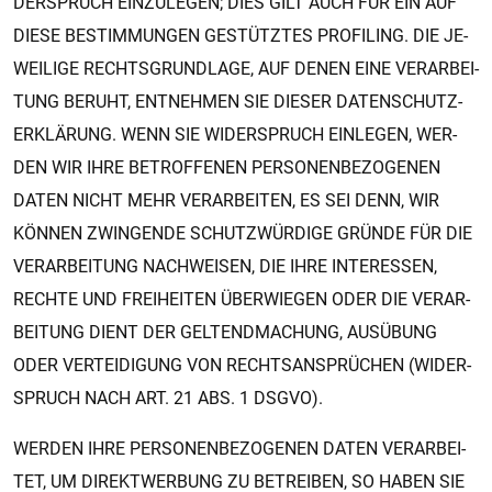
DER­SPRUCH EIN­ZU­LE­GEN; DIES GILT AUCH FÜR EIN AUF
DIESE BE­STIM­MUN­GEN GE­STÜTZ­TES PRO­FI­LING. DIE JE­
WEI­LI­GE RECHTS­GRUND­LA­GE, AUF DENEN EINE VER­A­R­BEI­
TUNG BE­RUHT, ENT­NEH­MEN SIE DIE­SER DA­TEN­SCHUT­Z­
ER­KLÄ­RUNG. WENN SIE WI­DER­SPRUCH EIN­LE­GEN, WER­
DEN WIR IHRE BE­TROF­FE­NEN PER­SO­NEN­BE­ZO­GE­NEN
DATEN NICHT MEHR VER­A­R­BEI­TEN, ES SEI DENN, WIR
KÖN­NEN ZWIN­GEN­DE SCHUTZ­WÜR­DI­GE GRÜN­DE FÜR DIE
VER­A­R­BEI­TUNG NACH­WEI­SEN, DIE IHRE IN­TER­ES­SEN,
RECH­TE UND FREI­HEI­TEN ÜBER­WIE­GEN ODER DIE VER­A­R­
BEI­TUNG DIENT DER GEL­TEND­MA­CHUNG, AUS­ÜBUNG
ODER VER­TEI­DI­GUNG VON RECHTS­ANSPRÜ­CHEN (WI­DER­
SPRUCH NACH ART. 21 ABS. 1 DSGVO).
WER­DEN IHRE PER­SO­NEN­BE­ZO­GE­NEN DATEN VER­A­R­BEI­
TET, UM DI­REKT­WER­BUNG ZU BE­TREI­BEN, SO HABEN SIE