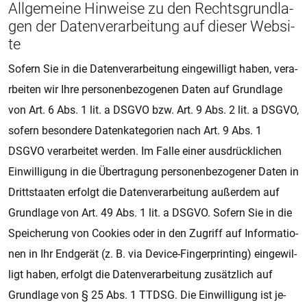
All­ge­mei­ne Hin­wei­se zu den Rechts­grund­la­
gen der Da­ten­ver­a­r­bei­tung auf die­ser Web­si­
te
So­fern Sie in die Da­ten­ver­a­r­bei­tung ein­ge­wil­ligt haben, ver­a­
r­bei­ten wir Ihre per­so­nen­be­zo­ge­nen Daten auf Grund­la­ge
von Art. 6 Abs. 1 lit. a DSGVO bzw. Art. 9 Abs. 2 lit. a DSGVO,
so­fern be­son­de­re Da­ten­ka­te­go­ri­en nach Art. 9 Abs. 1
DSGVO ver­a­r­bei­tet wer­den. Im Falle einer aus­drü­ck­li­chen
Ein­wil­li­gung in die Über­tra­gung per­so­nen­be­zo­ge­ner Daten in
Dritt­staa­ten er­folgt die Da­ten­ver­a­r­bei­tung au­ßer­dem auf
Grund­la­ge von Art. 49 Abs. 1 lit. a DSGVO. So­fern Sie in die
Spei­che­rung von Coo­kies oder in den Zu­griff auf In­for­ma­ti­o­
nen in Ihr End­ge­rät (z. B. via De­vice-Fin­ger­prin­ting) ein­ge­wil­
ligt haben, er­folgt die Da­ten­ver­a­r­bei­tung zu­sätz­lich auf
Grund­la­ge von § 25 Abs. 1 TTDSG. Die Ein­wil­li­gung ist je­