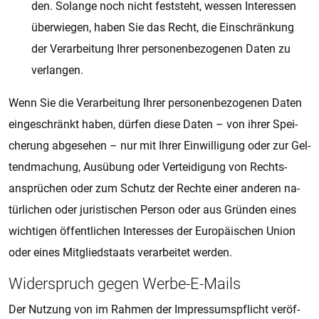
den. So­lan­ge noch nicht fest­steht, wes­sen In­ter­es­sen
über­wie­gen, haben Sie das Recht, die Ein­schrän­kung
der Ver­a­r­bei­tung Ihrer per­so­nen­be­zo­ge­nen Daten zu
ver­lan­gen.
Wenn Sie die Ver­a­r­bei­tung Ihrer per­so­nen­be­zo­ge­nen Daten
ein­ge­schränkt haben, dür­fen diese Daten – von ihrer Spei­
che­rung ab­ge­se­hen – nur mit Ihrer Ein­wil­li­gung oder zur Gel­
tend­ma­chung, Aus­übung oder Ver­tei­di­gung von Rechts­
ansprü­chen oder zum Schutz der Rech­te einer an­de­ren na­
tür­li­chen oder ju­ris­ti­schen Per­son oder aus Grün­den eines
wich­ti­gen öf­fent­li­chen In­ter­es­ses der Eu­ro­pä­i­schen Union
oder eines Mit­glied­s­taats ver­a­r­bei­tet wer­den.
Wi­der­spruch gegen Werbe-E-Mails
Der Nut­zung von im Rah­men der Im­pres­s­ums­pflicht ver­öf­