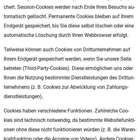
chert. Ses­si­on-Coo­kies wer­den nach Ende Ihres Be­suchs au­
to­ma­tisch ge­löscht. Per­ma­nen­te Coo­kies blei­ben auf Ihrem
End­ge­rät ge­spei­chert, bis Sie diese selbst lö­schen oder eine
au­to­ma­ti­sche Lö­schung durch Ihren Web­brow­ser er­folgt.
Teil­wei­se kön­nen auch Coo­kies von Dritt­un­ter­neh­men auf
Ihrem End­ge­rät ge­spei­chert wer­den, wenn Sie un­se­re Seite
be­tre­ten (Third-Party-Coo­kies). Diese er­mög­li­chen uns oder
Ihnen die Nut­zung be­stimm­ter Dienst­leis­tun­gen des Dritt­un­
ter­neh­mens (z. B. Coo­kies zur Ab­wick­lung von Zah­lungs­
dienst­leis­tun­gen).
Coo­kies haben ver­schie­de­ne Funk­ti­o­nen. Zahl­rei­che Coo­
kies sind tech­nisch not­wen­dig, da be­stimm­te Web­si­te­funk­ti­
o­nen ohne diese nicht funk­tio­nie­ren wür­den (z. B. die Wa­ren­
korb­funk­ti­on oder die An­zei­ge von Vi­de­os). An­de­re Coo­kies