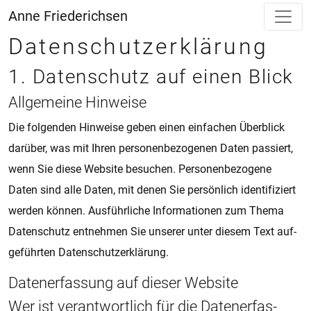
Anne Friederichsen
Datenschutzerklärung
1. Da­ten­schutz auf einen Blick
All­ge­mei­ne Hin­wei­se
Die fol­gen­den Hin­wei­se geben einen ein­fa­chen Über­blick
dar­über, was mit Ihren per­so­nen­be­zo­ge­nen Daten pas­siert,
wenn Sie diese Web­si­te be­su­chen. Per­so­nen­be­zo­ge­ne
Daten sind alle Daten, mit denen Sie per­sön­lich iden­ti­fi­ziert
wer­den kön­nen. Aus­führ­li­che In­for­ma­ti­o­nen zum Thema
Da­ten­schutz ent­neh­men Sie un­se­rer unter die­sem Text auf­
ge­führ­ten Da­ten­schut­z­er­klä­rung.
Da­ten­er­fas­sung auf die­ser Web­si­te
Wer ist ver­ant­wort­lich für die Da­ten­er­fas­