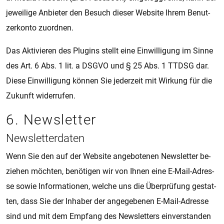
je­wei­li­ge An­bie­ter den Be­such die­ser Web­si­te Ihrem Be­nut­
zer­kon­to zu­ord­nen.
Das Ak­ti­vie­ren des Plug­ins stellt eine Ein­wil­li­gung im Sinne
des Art. 6 Abs. 1 lit. a DSGVO und § 25 Abs. 1 TTDSG dar.
Diese Ein­wil­li­gung kön­nen Sie je­der­zeit mit Wir­kung für die
Zu­kunft wi­der­ru­fen.
6. Newslet­ter
Newslet­ter­­da­ten
Wenn Sie den auf der Web­si­te an­ge­bo­te­nen Newslet­ter be­
zie­hen möch­ten, be­nö­ti­gen wir von Ihnen eine E-Mail-Adres­
se sowie In­for­ma­ti­o­nen, wel­che uns die Über­prü­fung ge­stat­
ten, dass Sie der In­ha­ber der an­ge­ge­be­nen E-Mail-Adres­se
sind und mit dem Emp­fang des Newslet­ters ein­ver­stan­den