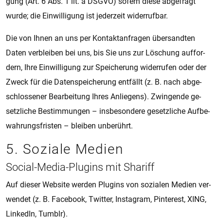
gung (Art. 6 Abs. 1 lit. a DSGVO) so­fern diese ab­ge­fragt
wurde; die Ein­wil­li­gung ist je­der­zeit wi­der­ruf­bar.
Die von Ihnen an uns per Kon­taktan­fra­gen über­sand­ten
Daten ver­blei­ben bei uns, bis Sie uns zur Lö­schung auf­for­
dern, Ihre Ein­wil­li­gung zur Spei­che­rung wi­der­ru­fen oder der
Zweck für die Da­ten­spei­che­rung ent­fällt (z. B. nach ab­ge­
schlos­se­ner Be­a­r­bei­tung Ihres An­lie­gens). Zwin­gen­de ge­
setz­li­che Be­stim­mun­gen – ins­be­son­de­re ge­setz­li­che Auf­be­
wah­rungs­fris­ten – blei­ben un­be­rührt.
5. So­zi­a­le Me­di­en
So­ci­al-Media-Plug­ins mit Sha­riff
Auf die­ser Web­si­te wer­den Plug­ins von so­zi­a­len Me­di­en ver­
wen­det (z. B. Fa­ce­book, Twit­ter, Ins­ta­gram, Pin­te­rest, XING,
Lin­ke­dIn, Tum­blr).