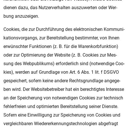
die­nen dazu, das Nut­zer­ver­hal­ten aus­zu­wer­ten oder Wer­
bung an­zu­zei­gen.
Coo­kies, die zur Durch­füh­rung des elek­tro­ni­schen Kom­mu­ni­
ka­ti­ons­vor­gangs, zur Be­reit­stel­lung be­stimm­ter, von Ihnen
er­wünsch­ter Funk­ti­o­nen (z. B. für die Wa­ren­korb­funk­ti­on)
oder zur Op­ti­mie­rung der Web­si­te (z. B. Coo­kies zur Mes­
sung des Web­pu­bli­kums) er­for­der­lich sind (not­wen­di­ge Coo­
kies), wer­den auf Grund­la­ge von Art. 6 Abs. 1 lit. f DSGVO
ge­spei­chert, so­fern keine an­de­re Rechts­grund­la­ge an­ge­ge­
ben wird. Der Web­si­te­be­trei­ber hat ein be­rech­tig­tes In­ter­es­se
an der Spei­che­rung von not­wen­di­gen Coo­kies zur tech­nisch
feh­ler­frei­en und op­ti­mier­ten Be­reit­stel­lung sei­ner Diens­te.
So­fern eine Ein­wil­li­gung zur Spei­che­rung von Coo­kies und
ver­gleich­ba­ren Wie­der­er­ken­nungs­tech­no­lo­gi­en ab­ge­fragt