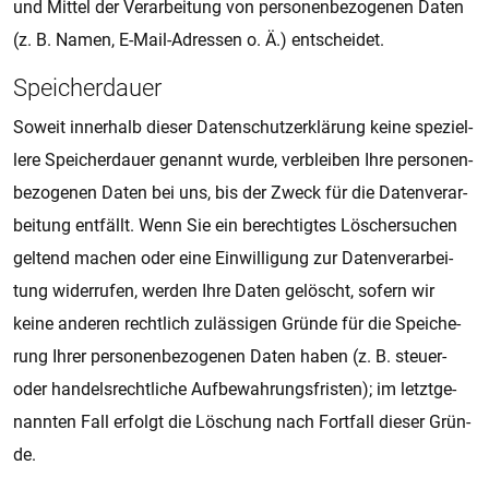
und Mit­tel der Ver­a­r­bei­tung von per­so­nen­be­zo­ge­nen Daten
(z. B. Namen, E-Mail-Adres­sen o. Ä.) ent­schei­det.
Spei­cher­dau­er
So­weit in­ner­halb die­ser Da­ten­schut­z­er­klä­rung keine spe­zi­el­
le­re Spei­cher­dau­er ge­nannt wurde, ver­blei­ben Ihre per­so­nen­
be­zo­ge­nen Daten bei uns, bis der Zweck für die Da­ten­ver­a­r­
bei­tung ent­fällt. Wenn Sie ein be­rech­tig­tes Lö­scher­su­chen
gel­tend ma­chen oder eine Ein­wil­li­gung zur Da­ten­ver­a­r­bei­
tung wi­der­ru­fen, wer­den Ihre Daten ge­löscht, so­fern wir
keine an­de­ren recht­lich zu­läs­si­gen Grün­de für die Spei­che­
rung Ihrer per­so­nen­be­zo­ge­nen Daten haben (z. B. steu­er-
oder han­dels­recht­li­che Auf­be­wah­rungs­fris­ten); im letzt­ge­
nann­ten Fall er­folgt die Lö­schung nach Fort­fall die­ser Grün­
de.