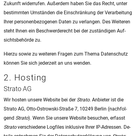
Zu­kunft wi­der­ru­fen. Au­ßer­dem haben Sie das Recht, unter
be­stimm­ten Um­stän­den die Ein­schrän­kung der Ver­a­r­bei­tung
Ihrer per­so­nen­be­zo­ge­nen Daten zu ver­lan­gen. Des Wei­te­ren
steht Ihnen ein Be­schwer­de­recht bei der zu­stän­di­gen Auf­
sichts­be­hör­de zu.
Hier­zu sowie zu wei­te­ren Fra­gen zum Thema Da­ten­schutz
kön­nen Sie sich je­der­zeit an uns wen­den.
2. Hos­ting
Stra­to AG
Wir hos­ten un­se­re Web­si­te bei der
Stra­to
. An­bie­ter ist die
Stra­to AG, Otto-Ostrow­ski-Stra­ße 7, 10249 Ber­lin (nach­fol­
gend
Stra­to
). Wenn Sie un­se­re Web­si­te be­su­chen, er­fasst
Stra­to
ver­schie­de­ne Log­files in­klu­si­ve Ihrer IP-Adres­sen. De­