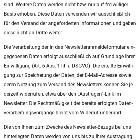
sind. Wei­te­re Daten wer­den nicht bzw. nur auf frei­wil­li­ger
Basis er­ho­ben. Diese Daten ver­wen­den wir aus­schließ­lich
für den Ver­sand der an­ge­for­der­ten In­for­ma­ti­o­nen und geben
diese nicht an Drit­te wei­ter.
Die Ver­a­r­bei­tung der in das Newslet­teran­mel­de­for­mu­lar ein­
ge­ge­be­nen Daten er­folgt aus­schließ­lich auf Grund­la­ge Ihrer
Ein­wil­li­gung (Art. 6 Abs. 1 lit. a DSGVO). Die er­teil­te Ein­wil­li­
gung zur Spei­che­rung der Daten, der E-Mail-Adres­se sowie
deren Nut­zung zum Ver­sand des Newslet­ters kön­nen Sie je­
der­zeit wi­der­ru­fen, etwa über den „Aus­tra­gen“-Link im
Newslet­ter. Die Recht­mä­ßig­keit der be­reits er­folg­ten Da­ten­
ver­a­r­bei­tungs­vor­gän­ge bleibt vom Wi­der­ruf un­be­rührt.
Die von Ihnen zum Zwe­cke des Newslet­ter-Be­zugs bei uns
hin­ter­leg­ten Daten wer­den von uns bis zu Ihrer Aus­tra­gung