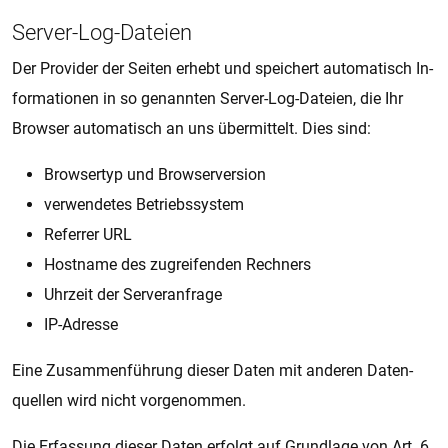
Ser­ver-Log-Da­tei­en
Der Pro­vi­der der Sei­ten er­hebt und spei­chert au­to­ma­tisch In­
for­ma­ti­o­nen in so ge­nann­ten Ser­ver-Log-Da­tei­en, die Ihr
Brow­ser au­to­ma­tisch an uns über­mit­telt. Dies sind:
Brow­ser­typ und Brow­ser­ver­si­on
ver­wen­de­tes Be­triebs­sys­tem
Re­fer­rer URL
Host­na­me des zu­grei­fen­den Rech­ners
Uhr­zeit der Ser­ver­an­fra­ge
IP-Adres­se
Eine Zu­sam­men­füh­rung die­ser Daten mit an­de­ren Da­ten­
quel­len wird nicht vor­ge­nom­men.
Die Er­fas­sung die­ser Daten er­folgt auf Grund­la­ge von Art. 6