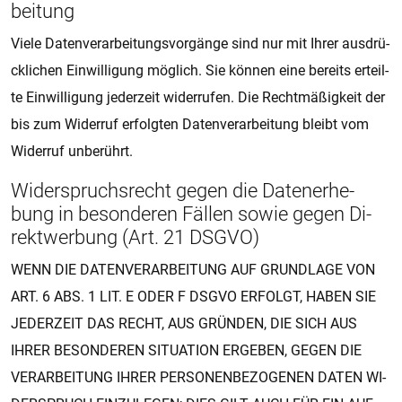
bei­tung
Viele Da­ten­ver­a­r­bei­tungs­vor­gän­ge sind nur mit Ihrer aus­drü­
ck­li­chen Ein­wil­li­gung mög­lich. Sie kön­nen eine be­reits er­teil­
te Ein­wil­li­gung je­der­zeit wi­der­ru­fen. Die Recht­mä­ßig­keit der
bis zum Wi­der­ruf er­folg­ten Da­ten­ver­a­r­bei­tung bleibt vom
Wi­der­ruf un­be­rührt.
Wi­der­spruchs­recht gegen die Da­te­n­er­he­
bung in be­son­de­ren Fäl­len sowie gegen Di­
rekt­wer­bung (Art. 21 DSGVO)
WENN DIE DA­TEN­VER­A­R­BEI­TUNG AUF GRUND­LA­GE VON
ART. 6 ABS. 1 LIT. E ODER F DSGVO ER­FOLGT, HABEN SIE
JE­DER­ZEIT DAS RECHT, AUS GRÜN­DEN, DIE SICH AUS
IHRER BE­SON­DE­REN SI­TUA­TI­ON ER­GE­BEN, GEGEN DIE
VER­A­R­BEI­TUNG IHRER PER­SO­NEN­BE­ZO­GE­NEN DATEN WI­