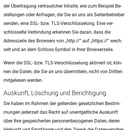
der Über­tra­gung ver­trau­li­cher In­hal­te, wie zum Bei­spiel Be­
stel­lun­gen oder An­fra­gen, die Sie an uns als Sei­ten­be­trei­ber
sen­den, eine SSL- bzw. TLS-Ver­schlüs­se­lung. Eine ver­
schlüs­sel­te Ver­bin­dung er­ken­nen Sie daran, dass die
Adress­zei­le des Brow­sers von „http://“ auf „htt­ps://“ wech­
selt und an dem Schloss-Sym­bol in Ihrer Brow­ser­zei­le.
Wenn die SSL- bzw. TLS-Ver­schlüs­se­lung ak­ti­viert ist, kön­
nen die Daten, die Sie an uns über­mit­teln, nicht von Drit­ten
mit­ge­le­sen wer­den.
Aus­kunft, Lö­schung und Be­rich­ti­gung
Sie haben im Rah­men der gel­ten­den ge­setz­li­chen Be­stim­
mun­gen je­der­zeit das Recht auf un­ent­gelt­li­che Aus­kunft
über Ihre ge­spei­cher­ten per­so­nen­be­zo­ge­nen Daten, deren
Her­kunft und Emp­fän­ger und den Zweck der Da­ten­ver­a­r­bei­