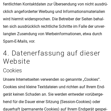
fent­lich­ten Kon­takt­da­ten zur Über­sen­dung von nicht aus­drü­
ck­lich an­ge­for­der­ter Wer­bung und In­for­ma­ti­ons­ma­te­ri­a­li­en
wird hier­mit wi­der­spro­chen. Die Be­trei­ber der Sei­ten be­hal­
ten sich aus­drü­ck­lich recht­li­che Schrit­te im Falle der un­ver­
lang­ten Zu­sen­dung von Wer­be­in­for­ma­ti­o­nen, etwa durch
Spam-E-Mails, vor.
4. Da­ten­er­fas­sung auf die­ser
Web­si­te
Coo­kies
Un­se­re In­ter­netsei­ten ver­wen­den so ge­nann­te „Coo­kies“.
Coo­kies sind klei­ne Text­da­tei­en und rich­ten auf Ihrem End­
ge­rät kei­nen Scha­den an. Sie wer­den ent­we­der vor­über­ge­
hend für die Dauer einer Sit­zung (Ses­si­on-Coo­kies) oder
dau­e­r­haft (per­ma­nen­te Coo­kies) auf Ihrem End­ge­rät ge­spei­