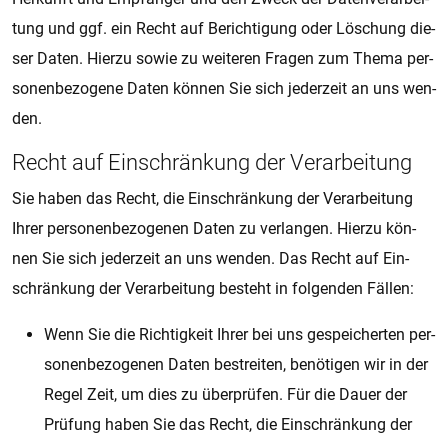
tung und ggf. ein Recht auf Be­rich­ti­gung oder Lö­schung die­
ser Daten. Hier­zu sowie zu wei­te­ren Fra­gen zum Thema per­
so­nen­be­zo­ge­ne Daten kön­nen Sie sich je­der­zeit an uns wen­
den.
Recht auf Ein­schrän­kung der Ver­a­r­bei­tung
Sie haben das Recht, die Ein­schrän­kung der Ver­a­r­bei­tung
Ihrer per­so­nen­be­zo­ge­nen Daten zu ver­lan­gen. Hier­zu kön­
nen Sie sich je­der­zeit an uns wen­den. Das Recht auf Ein­
schrän­kung der Ver­a­r­bei­tung be­steht in fol­gen­den Fäl­len:
Wenn Sie die Rich­tig­keit Ihrer bei uns ge­spei­cher­ten per­
so­nen­be­zo­ge­nen Daten be­strei­ten, be­nö­ti­gen wir in der
Regel Zeit, um dies zu über­prü­fen. Für die Dauer der
Prü­fung haben Sie das Recht, die Ein­schrän­kung der