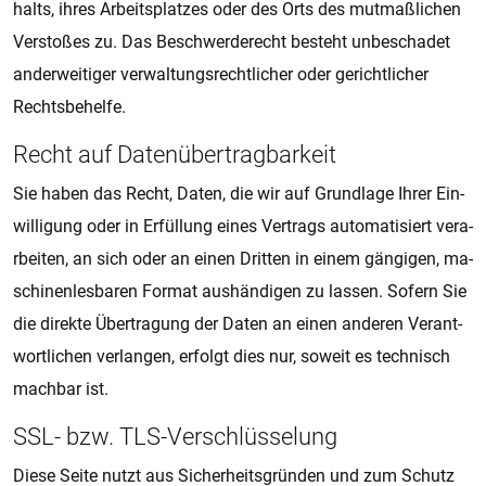
halts, ihres Ar­beits­plat­zes oder des Orts des mut­maß­li­chen
Ver­sto­ßes zu. Das Be­schwer­de­recht be­steht un­be­scha­det
an­der­wei­ti­ger ver­wal­tungs­recht­li­cher oder ge­richt­li­cher
Rechts­be­hel­fe.
Recht auf Da­ten­­über­trag­­bar­keit
Sie haben das Recht, Daten, die wir auf Grund­la­ge Ihrer Ein­
wil­li­gung oder in Er­fül­lung eines Ver­trags au­to­ma­ti­siert ver­a­
r­bei­ten, an sich oder an einen Drit­ten in einem gän­gi­gen, ma­
schi­nen­les­ba­ren For­mat aus­hän­di­gen zu las­sen. So­fern Sie
die di­rek­te Über­tra­gung der Daten an einen an­de­ren Ver­ant­
wort­li­chen ver­lan­gen, er­folgt dies nur, so­weit es tech­nisch
mach­bar ist.
SSL- bzw. TLS-Ver­schlüs­se­lung
Diese Seite nutzt aus Si­cher­heits­grün­den und zum Schutz