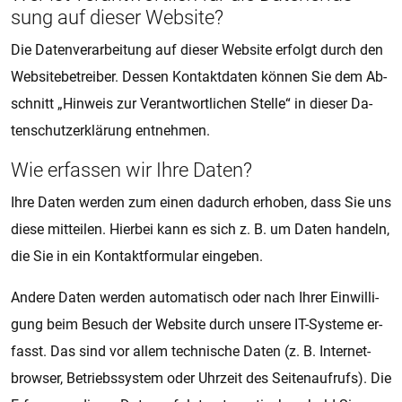
sung auf die­ser Web­si­te?
Die Da­ten­ver­a­r­bei­tung auf die­ser Web­si­te er­folgt durch den
Web­si­te­be­trei­ber. Des­sen Kon­takt­da­ten kön­nen Sie dem Ab­
schnitt „Hin­weis zur Ver­ant­wort­li­chen Stel­le“ in die­ser Da­
ten­schut­z­er­klä­rung ent­neh­men.
Wie er­fas­sen wir Ihre Daten?
Ihre Daten wer­den zum einen da­durch er­ho­ben, dass Sie uns
diese mit­tei­len. Hier­bei kann es sich z. B. um Daten han­deln,
die Sie in ein Kon­takt­for­mu­lar ein­ge­ben.
An­de­re Daten wer­den au­to­ma­tisch oder nach Ihrer Ein­wil­li­
gung beim Be­such der Web­si­te durch un­se­re IT-Sys­te­me er­
fasst. Das sind vor allem tech­ni­sche Daten (z. B. In­ter­net­
brow­ser, Be­triebs­sys­tem oder Uhr­zeit des Sei­ten­auf­rufs). Die