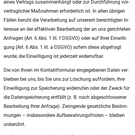
eines Ver­trags zu­sam­men­hängt oder zur Durch­füh­rung vor­
ver­trag­li­cher Maß­nah­men er­for­der­lich ist. In allen üb­ri­gen
Fäl­len be­ruht die Ver­a­r­bei­tung auf un­se­rem be­rech­tig­ten In­
ter­es­se an der ef­fek­ti­ven Be­a­r­bei­tung der an uns ge­rich­te­ten
An­fra­gen (Art. 6 Abs. 1 lit. f DSGVO) oder auf Ihrer Ein­wil­li­
gung (Art. 6 Abs. 1 lit. a DSGVO) so­fern diese ab­ge­fragt
wurde; die Ein­wil­li­gung ist je­der­zeit wi­der­ruf­bar.
Die von Ihnen im Kon­takt­for­mu­lar ein­ge­ge­be­nen Daten ver­
blei­ben bei uns, bis Sie uns zur Lö­schung auf­for­dern, Ihre
Ein­wil­li­gung zur Spei­che­rung wi­der­ru­fen oder der Zweck für
die Da­ten­spei­che­rung ent­fällt (z. B. nach ab­ge­schlos­se­ner
Be­a­r­bei­tung Ihrer An­fra­ge). Zwin­gen­de ge­setz­li­che Be­stim­
mun­gen – ins­be­son­de­re Auf­be­wah­rungs­fris­ten – blei­ben
un­be­rührt.