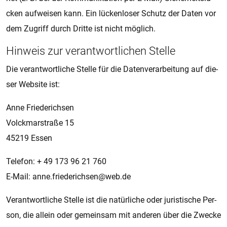
cken auf­wei­sen kann. Ein lü­cken­lo­ser Schutz der Daten vor
dem Zu­griff durch Drit­te ist nicht mög­lich.
Hin­weis zur ver­ant­wort­li­chen Stel­le
Die ver­ant­wort­li­che Stel­le für die Da­ten­ver­a­r­bei­tung auf die­
ser Web­si­te ist:
Anne Frie­de­rich­sen
Volck­mar­stra­ße 15
45219 Essen
Te­le­fon: + 49 173 96 21 760
E-Mail: anne.frie­de­rich­sen
@
web.de
Ver­ant­wort­li­che Stel­le ist die na­tür­li­che oder ju­ris­ti­sche Per­
son, die al­lein oder ge­mein­sam mit an­de­ren über die Zwe­cke