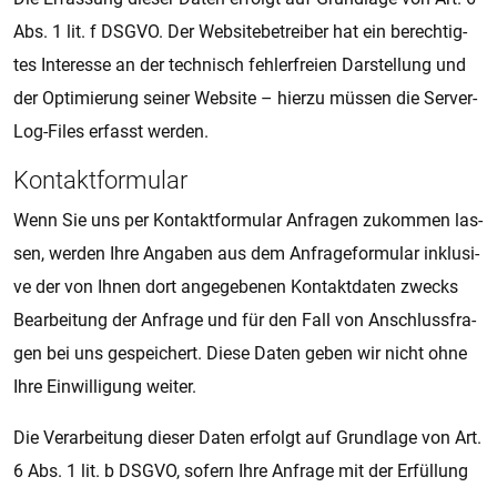
Abs. 1 lit. f DSGVO. Der Web­si­te­be­trei­ber hat ein be­rech­tig­
tes In­ter­es­se an der tech­nisch feh­ler­frei­en Dar­stel­lung und
der Op­ti­mie­rung sei­ner Web­si­te – hier­zu müs­sen die Ser­ver-
Log-Files er­fasst wer­den.
Kon­takt­for­mu­lar
Wenn Sie uns per Kon­takt­for­mu­lar An­fra­gen zu­kom­men las­
sen, wer­den Ihre An­ga­ben aus dem An­fra­ge­for­mu­lar in­klu­si­
ve der von Ihnen dort an­ge­ge­be­nen Kon­takt­da­ten zwecks
Be­a­r­bei­tung der An­fra­ge und für den Fall von An­schluss­fra­
gen bei uns ge­spei­chert. Diese Daten geben wir nicht ohne
Ihre Ein­wil­li­gung wei­ter.
Die Ver­a­r­bei­tung die­ser Daten er­folgt auf Grund­la­ge von Art.
6 Abs. 1 lit. b DSGVO, so­fern Ihre An­fra­ge mit der Er­fül­lung