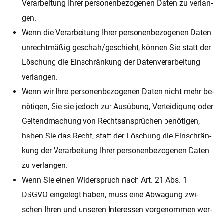
Ver­a­r­bei­tung Ihrer per­so­nen­be­zo­ge­nen Daten zu ver­lan­
gen.
Wenn die Ver­a­r­bei­tung Ihrer per­so­nen­be­zo­ge­nen Daten
un­recht­mä­ßig ge­sch­ah/ge­schieht, kön­nen Sie statt der
Lö­schung die Ein­schrän­kung der Da­ten­ver­a­r­bei­tung
ver­lan­gen.
Wenn wir Ihre per­so­nen­be­zo­ge­nen Daten nicht mehr be­
nö­ti­gen, Sie sie je­doch zur Aus­übung, Ver­tei­di­gung oder
Gel­tend­ma­chung von Rechts­ansprü­chen be­nö­ti­gen,
haben Sie das Recht, statt der Lö­schung die Ein­schrän­
kung der Ver­a­r­bei­tung Ihrer per­so­nen­be­zo­ge­nen Daten
zu ver­lan­gen.
Wenn Sie einen Wi­der­spruch nach Art. 21 Abs. 1
DSGVO ein­ge­legt haben, muss eine Ab­wä­gung zwi­
schen Ihren und un­se­ren In­ter­es­sen vor­ge­nom­men wer­