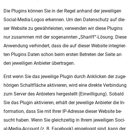
Die Plug­ins kön­nen Sie in der Regel an­hand der je­wei­li­gen
So­ci­al-Media-Logos er­ken­nen. Um den Da­ten­schutz auf die­
ser Web­si­te zu ge­währ­leis­ten, ver­wen­den wir diese Plug­ins
nur zu­sam­men mit der so­ge­nann­ten „S­ha­riff“-Lö­sung. Diese
An­wen­dung ver­hin­dert, dass die auf die­ser Web­si­te in­te­grier­
ten Plug­ins Daten schon beim ers­ten Be­tre­ten der Seite an
den je­wei­li­gen An­bie­ter über­tra­gen.
Erst wenn Sie das je­wei­li­ge Plu­g­in durch Ankli­cken der zu­ge­
hö­ri­gen Schalt­flä­che ak­ti­vie­ren, wird eine di­rek­te Ver­bin­dung
zum Ser­ver des An­bie­ters her­ge­stellt (Ein­wil­li­gung). So­bald
Sie das Plu­g­in ak­ti­vie­ren, er­hält der je­wei­li­ge An­bie­ter die In­
for­ma­ti­on, dass Sie mit Ihrer IP-Adres­se die­ser Web­si­te be­
sucht haben. Wenn Sie gleich­zei­tig in Ihrem je­wei­li­gen So­ci­
al-Media-Ac­count (z. B. Fa­ce­book) ein­ge­loggt sind, kann der