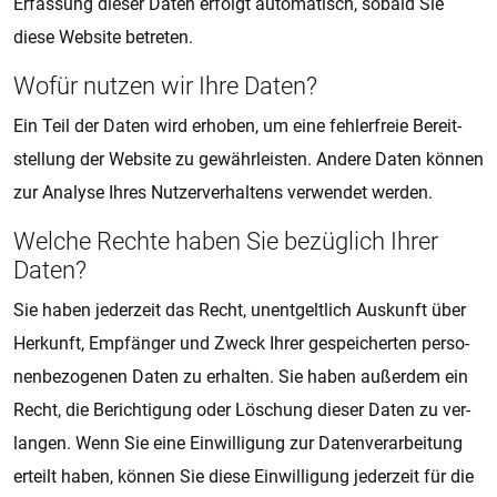
Er­fas­sung die­ser Daten er­folgt au­to­ma­tisch, so­bald Sie
diese Web­si­te be­tre­ten.
Wofür nut­zen wir Ihre Daten?
Ein Teil der Daten wird er­ho­ben, um eine feh­ler­freie Be­reit­
stel­lung der Web­si­te zu ge­währ­leis­ten. An­de­re Daten kön­nen
zur Ana­ly­se Ihres Nut­zer­ver­hal­tens ver­wen­det wer­den.
Wel­che Rech­te haben Sie be­züg­lich Ihrer
Daten?
Sie haben je­der­zeit das Recht, un­ent­gelt­lich Aus­kunft über
Her­kunft, Emp­fän­ger und Zweck Ihrer ge­spei­cher­ten per­so­
nen­be­zo­ge­nen Daten zu er­hal­ten. Sie haben au­ßer­dem ein
Recht, die Be­rich­ti­gung oder Lö­schung die­ser Daten zu ver­
lan­gen. Wenn Sie eine Ein­wil­li­gung zur Da­ten­ver­a­r­bei­tung
er­teilt haben, kön­nen Sie diese Ein­wil­li­gung je­der­zeit für die