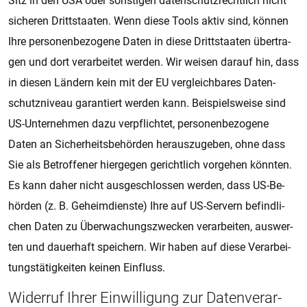
Sitz in den USA oder sons­ti­gen da­ten­schutz­recht­lich nicht
si­che­ren Dritt­staa­ten. Wenn diese Tools aktiv sind, kön­nen
Ihre per­so­nen­be­zo­ge­ne Daten in diese Dritt­staa­ten über­tra­
gen und dort ver­a­r­bei­tet wer­den. Wir wei­sen dar­auf hin, dass
in die­sen Län­dern kein mit der EU ver­gleich­ba­res Da­ten­
schutz­ni­veau ga­ran­tiert wer­den kann. Bei­spiels­wei­se sind
US-Un­ter­neh­men dazu ver­pflich­tet, per­so­nen­be­zo­ge­ne
Daten an Si­cher­heits­be­hör­den her­aus­zu­ge­ben, ohne dass
Sie als Be­trof­fe­ner hier­ge­gen ge­richt­lich vor­ge­hen könn­ten.
Es kann daher nicht aus­ge­schlos­sen wer­den, dass US-Be­
hör­den (z. B. Ge­heim­diens­te) Ihre auf US-Ser­vern be­find­li­
chen Daten zu Über­wa­chungs­zwe­cken ver­a­r­bei­ten, aus­wer­
ten und dau­e­r­haft spei­chern. Wir haben auf diese Ver­a­r­bei­
tungs­tä­tig­kei­ten kei­nen Ein­fluss.
Wi­der­ruf Ihrer Ein­wil­li­gung zur Da­ten­ver­a­r­