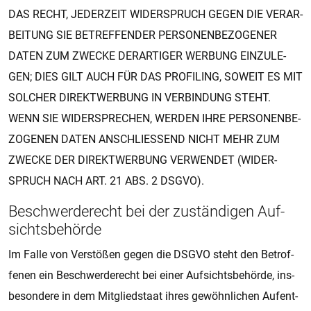
DAS RECHT, JE­DER­ZEIT WI­DER­SPRUCH GEGEN DIE VER­A­R­
BEI­TUNG SIE BE­TREF­FEN­DER PER­SO­NEN­BE­ZO­GE­NER
DATEN ZUM ZWE­CKE DER­AR­TI­GER WER­BUNG EIN­ZU­LE­
GEN; DIES GILT AUCH FÜR DAS PRO­FI­LING, SO­WEIT ES MIT
SOL­CHER DI­REKT­WER­BUNG IN VER­BIN­DUNG STEHT.
WENN SIE WI­DER­SPRE­CHEN, WER­DEN IHRE PER­SO­NEN­BE­
ZO­GE­NEN DATEN AN­SCH­LIES­SEND NICHT MEHR ZUM
ZWE­CKE DER DI­REKT­WER­BUNG VER­WEN­DET (WI­DER­
SPRUCH NACH ART. 21 ABS. 2 DSGVO).
Be­schwer­de­recht bei der zu­stän­di­gen Auf­
sichts­­­be­hör­de
Im Falle von Ver­stö­ßen gegen die DSGVO steht den Be­trof­
fe­nen ein Be­schwer­de­recht bei einer Auf­sichts­be­hör­de, ins­
be­son­de­re in dem Mit­glied­s­taat ihres ge­wöhn­li­chen Auf­ent­