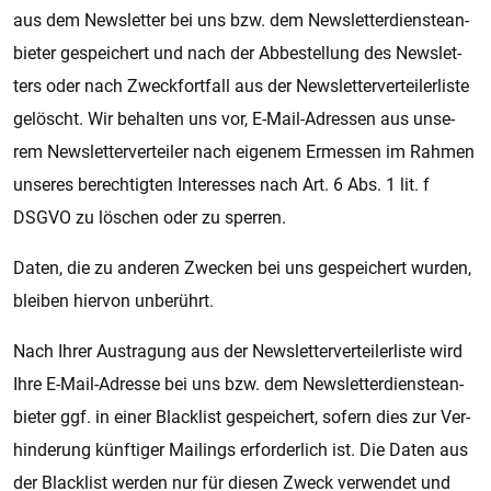
aus dem Newslet­ter bei uns bzw. dem Newslet­ter­diens­tean­
bie­ter ge­spei­chert und nach der Ab­be­stel­lung des Newslet­
ters oder nach Zweck­fort­fall aus der Newslet­ter­ver­tei­ler­lis­te
ge­löscht. Wir be­hal­ten uns vor, E-Mail-Adres­sen aus un­se­
rem Newslet­ter­ver­tei­ler nach ei­ge­nem Er­mes­sen im Rah­men
un­se­res be­rech­tig­ten In­ter­es­ses nach Art. 6 Abs. 1 lit. f
DSGVO zu lö­schen oder zu sper­ren.
Daten, die zu an­de­ren Zwe­cken bei uns ge­spei­chert wur­den,
blei­ben hier­von un­be­rührt.
Nach Ihrer Aus­tra­gung aus der Newslet­ter­ver­tei­ler­lis­te wird
Ihre E-Mail-Adres­se bei uns bzw. dem Newslet­ter­diens­tean­
bie­ter ggf. in einer Black­list ge­spei­chert, so­fern dies zur Ver­
hin­de­rung künf­ti­ger Mai­lings er­for­der­lich ist. Die Daten aus
der Black­list wer­den nur für die­sen Zweck ver­wen­det und