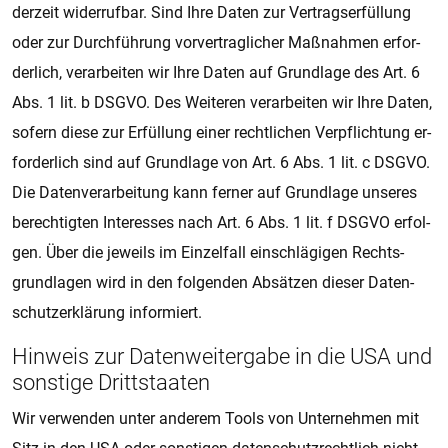
der­zeit wi­der­ruf­bar. Sind Ihre Daten zur Ver­trags­er­fül­lung
oder zur Durch­füh­rung vor­ver­trag­li­cher Maß­nah­men er­for­
der­lich, ver­a­r­bei­ten wir Ihre Daten auf Grund­la­ge des Art. 6
Abs. 1 lit. b DSGVO. Des Wei­te­ren ver­a­r­bei­ten wir Ihre Daten,
so­fern diese zur Er­fül­lung einer recht­li­chen Ver­pflich­tung er­
for­der­lich sind auf Grund­la­ge von Art. 6 Abs. 1 lit. c DSGVO.
Die Da­ten­ver­a­r­bei­tung kann fer­ner auf Grund­la­ge un­se­res
be­rech­tig­ten In­ter­es­ses nach Art. 6 Abs. 1 lit. f DSGVO er­fol­
gen. Über die je­weils im Ein­zel­fall ein­schlä­gi­gen Rechts­
grund­la­gen wird in den fol­gen­den Ab­sät­zen die­ser Da­ten­
schut­z­er­klä­rung in­for­miert.
Hin­weis zur Da­ten­wei­ter­ga­be in die USA und
sons­ti­ge Dritt­staa­ten
Wir ver­wen­den unter an­de­rem Tools von Un­ter­neh­men mit