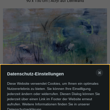
90 x 150 cm | Acryl auf Leinwand
✖
Datenschutz-Einstellungen
Lass uns atmen den Schleier, der uns
Diese Website verwendet Cookies, um Ihnen ein optimales
voreinander verbirgt
Nutzererlebnis zu bieten. Sie können Ihre Einwilligung
jederzeit ändern oder widerrufen. Diesen Dialog können Sie
120 x 175 cm | Acryl auf Leinwand
jederzeit über einen Link im Footer der Website erneut
aufrufen. Weitere Informationen finden Sie in unserer
Datenschutzerklärung.